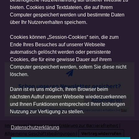
bieten. Cookies sind Textdateien, die auf Ihrem
Computer gespeichert werden und bestimmte Daten
über Ihr Nutzerverhalten speichern.
Cookies können „Session-Cookies“ sein, die zum
Ende Ihres Besuches auf unserer Webseite
automatisch gelöscht werden oder persistente
Cookies, die für eine gewisse Dauer auf ihrem
Computer gespeichert werden, sofern Sie diese nicht
löschen.
Schon unseren Newsletter gesichert?
Dann ist es uns möglich, Ihren Browser beim
nächsten Aufruf unserer Webseite wiederzuerkennen
Abonnieren
und Ihnen Funktionen entsprechend Ihrer bisherigen
Abmeldung jederzeit möglich. Weitere Infos zum Datenschutz erhalten Sie
hier
.
Nutzung zur Verfügung zu stellen.
Impressum
|
Datenschutz
|
Erklärung zur Barrierefreiheit
|
Datenschutzerklärung
Allgemeine Geschäftsbedingungen
|
Vertrag widerrufen