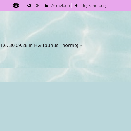
DE
Anmelden
Registrierung
 1.6.-30.09.26 in HG Taunus Therme)