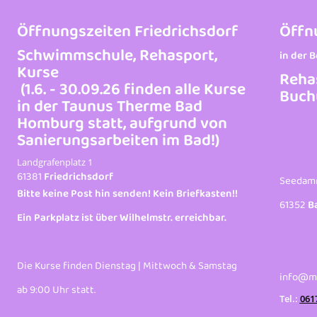
Öffnungszeiten Friedrichsdorf
Öffn
Schwimmschule, Rehasport,
in der 
Kurse
Reha
(1.6. - 30.09.26 finden alle Kurse
Buch
in der Taunus Therme Bad
Homburg statt, aufgrund von
Sanierungsarbeiten im Bad!)
Landgrafenplatz 1
61381
Friedrichsdorf
Seedam
Bitte keine Post hin senden! Kein Briefkasten!!
61352
B
Ein Parkplatz ist über Wilhelmstr. erreichbar.
Die Kurse finden Dienstag | Mittwoch & Samstag
info@me
ab 9:00 Uhr statt.
Tel.:
061