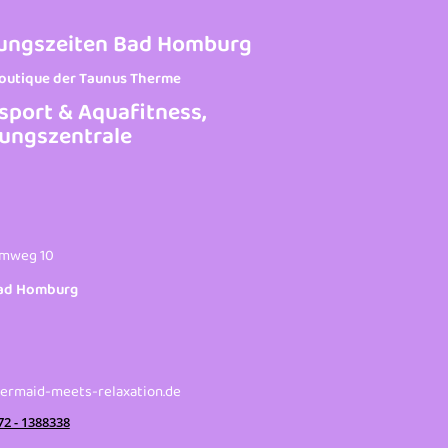
ungszeiten Bad Homburg
Boutique der Taunus Therme
sport & Aquafitness,
ungszentrale
mweg 10
ad Homburg
rmaid-meets-relaxation.de
72 - 1388338